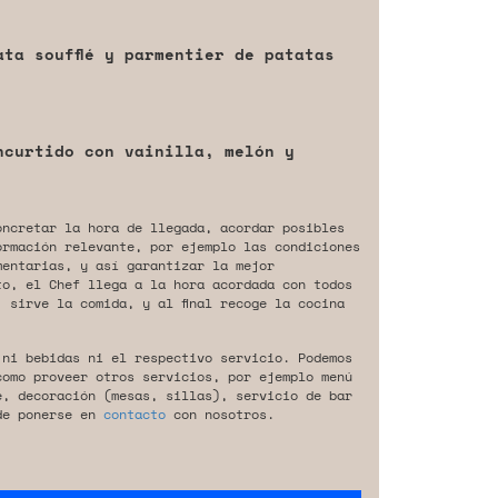
ta soufflé y parmentier de patatas
ncurtido con vainilla, melón y
oncretar la hora de llegada, acordar posibles
ormación relevante, por ejemplo las condiciones
mentarias, y así garantizar la mejor
to, el Chef llega a la hora acordada con todos
 sirve la comida, y al final recoge la cocina
 ni bebidas ni el respectivo servicio. Podemos
como proveer otros servicios, por ejemplo menú
e, decoración (mesas, sillas), servicio de bar
de ponerse en
contacto
con nosotros.