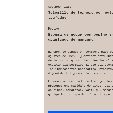
Segundo Plato
Solomillo de ternera con pata
trufadas
Postre
Espuma de yogur con pepino e
granizado de manzana
El Chef se pondrá en contacto para c
ajustes del menú, y obtener otra inf
de la cocina y posibles alergias ali
experiencia posible. El día del even
los ingredientes necesarios, prepara,
dejándola tal y como la encontró.
El menú seleccionado no incluye vino
proponer una maridaje de vinos, así 
de niños, camareros, vajilla y menaj
y alquiler de espacio. Para ello pue