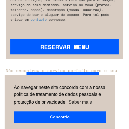
serviço de sala dedicado, serviço de mesa (pratos,
talheres, copos), decoração (mesas, cadeiras),
serviço de bar e aluguer de espaço. Para tal pode
entrar em
contacto
connosco.
RESERVAR MENU
Não encontrou o serviço perfeito para o seu
evento?
Entre em contacto connosco.
Ao navegar neste site concorda com a nossa
política de tratamento de dados pessoais e
TERMOS & CONDIÇÕES
SOBRE NÓS
COMO
FUNCIONA
CONTACTOS
NEWSLETTER
protecção de privacidade.
Saber mais
ESPAÑA |
PORTUGAL
| UNITED KINGDOM
Concordo