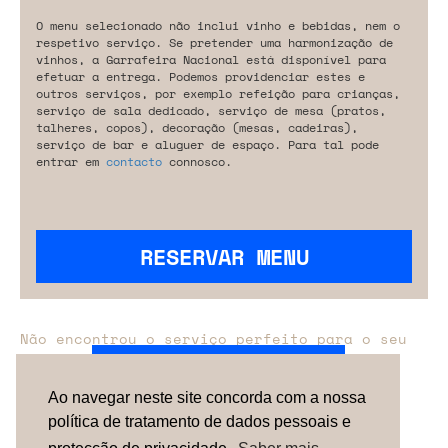
O menu selecionado não inclui vinho e bebidas, nem o
respetivo serviço. Se pretender uma harmonização de
vinhos, a Garrafeira Nacional está disponível para
efetuar a entrega. Podemos providenciar estes e
outros serviços, por exemplo refeição para crianças,
serviço de sala dedicado, serviço de mesa (pratos,
talheres, copos), decoração (mesas, cadeiras),
serviço de bar e aluguer de espaço. Para tal pode
entrar em
contacto
connosco.
RESERVAR MENU
Não encontrou o serviço perfeito para o seu
evento?
Entre em contacto connosco.
Ao navegar neste site concorda com a nossa
política de tratamento de dados pessoais e
TERMOS & CONDIÇÕES
SOBRE NÓS
COMO