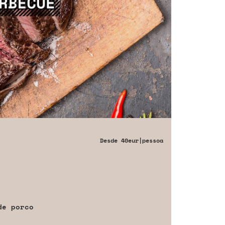
Desde
40eur
|pessoa
de porco