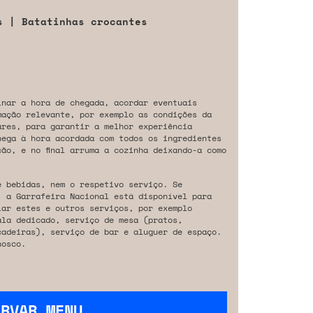
s | Batatinhas crocantes
inar a hora de chegada, acordar eventuais
mação relevante, por exemplo as condições da
ares, para garantir a melhor experiência
hega à hora acordada com todos os ingredientes
ão, e no final arruma a cozinha deixando-a como
e bebidas, nem o respetivo serviço. Se
, a Garrafeira Nacional está disponível para
iar estes e outros serviços, por exemplo
ala dedicado, serviço de mesa (pratos,
cadeiras), serviço de bar e aluguer de espaço.
osco.
ERVAR MENU