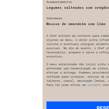
Acompanhamentos
Legumes salteados com orégão
Sobremesa
Mousse de amendoim com lima
O Chef entrará em contacto para comb
ajustes ao menu, e obter outra infor
cozinha e eventuais alergias aliment
possível. No dia do evento, o Chef c
necessários, prepara e serve a refeiç
encontrou.
O menu selecionado não inclui vinho 
pretender uma harmonização de vinhos
efetuar a entrega. Podemos providenc
refeição para crianças, serviço de s
talheres, copos), decoração (mesas, 
Para tal pode entrar em
contacto
conn
RES