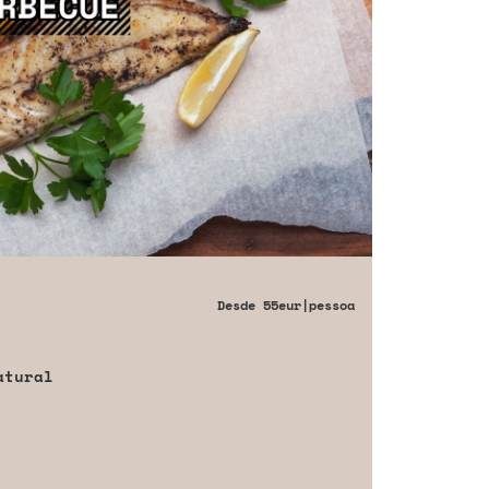
Desde
55eur
|pessoa
atural