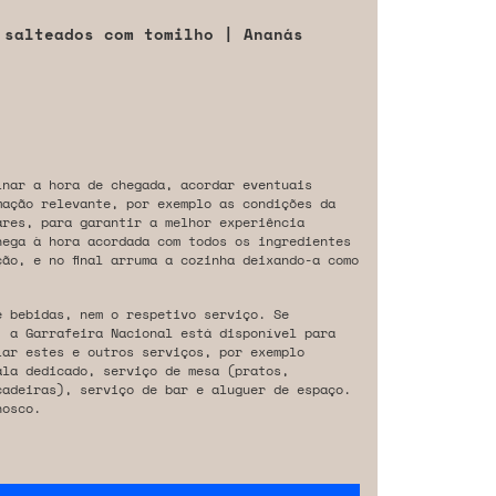
 salteados com tomilho | Ananás
inar a hora de chegada, acordar eventuais
mação relevante, por exemplo as condições da
ares, para garantir a melhor experiência
hega à hora acordada com todos os ingredientes
ão, e no final arruma a cozinha deixando-a como
e bebidas, nem o respetivo serviço. Se
, a Garrafeira Nacional está disponível para
iar estes e outros serviços, por exemplo
ala dedicado, serviço de mesa (pratos,
cadeiras), serviço de bar e aluguer de espaço.
osco.