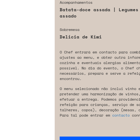
Acompanhamentos
Batata-doce assada | Legumes
assado
Sobremesa
Delicia de Kiwi
O Chef entrará em contacto para comb
ajustes ao menu, e obter outra infor
cozinha e eventuais alergias aliment
possível. No dia do evento, o Chef c
necessários, prepara e serve a refeiç
encontrou.
O menu selecionado não inclui vinho 
pretender uma harmonização de vinhos
efetuar a entrega. Podemos providenc
refeição para crianças, serviço de s
talheres, copos), decoração (mesas, 
Para tal pode entrar em
contacto
conn