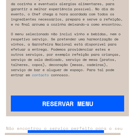
da cozinha e eventuais alergias alimentares, para
garantir a melhor experiência possível. No dia do
evento, o Chef chega à hora acordada com todos os
ingredientes necessários, prepara e serve a refeição,
e no final arruma a cozinha deixando-a como encontrou.
O menu selecionado não inclui vinho e bebidas, nem o
respetivo serviço. Se pretender uma harmonização de
vinhos, a Garrafeira Nacional está disponível para
efetuar a entrega. Podemos providenciar estes e
outros serviços, por exemplo refeição para crianças,
serviço de sala dedicado, serviço de mesa (pratos,
talheres, copos), decoração (mesas, cadeiras),
serviço de bar e aluguer de espaço. Para tal pode
entrar em
contacto
connosco.
RESERVAR MENU
Não encontrou o serviço perfeito para o seu
evento?
Entre em contacto connosco.