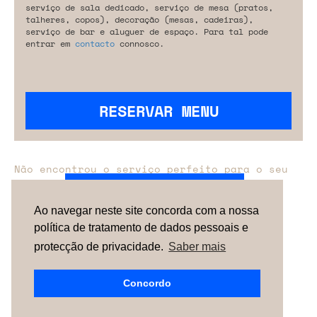
serviço de sala dedicado, serviço de mesa (pratos,
talheres, copos), decoração (mesas, cadeiras),
serviço de bar e aluguer de espaço. Para tal pode
entrar em
contacto
connosco.
RESERVAR MENU
Não encontrou o serviço perfeito para o seu
evento?
Entre em contacto connosco.
Ao navegar neste site concorda com a nossa
política de tratamento de dados pessoais e
TERMOS & CONDIÇÕES
SOBRE NÓS
COMO
FUNCIONA
CONTACTOS
NEWSLETTER
protecção de privacidade.
Saber mais
ESPAÑA |
PORTUGAL
| UNITED KINGDOM
Concordo