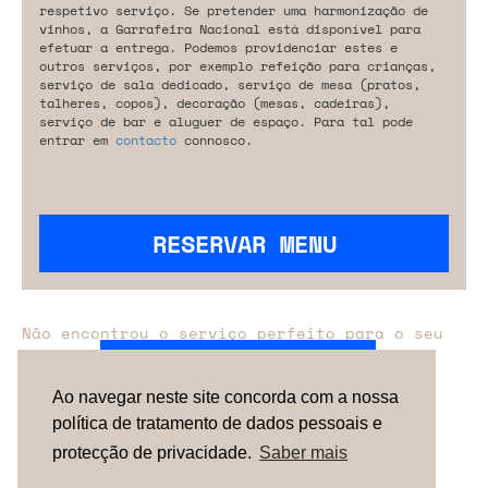
respetivo serviço. Se pretender uma harmonização de
vinhos, a Garrafeira Nacional está disponível para
efetuar a entrega. Podemos providenciar estes e
outros serviços, por exemplo refeição para crianças,
serviço de sala dedicado, serviço de mesa (pratos,
talheres, copos), decoração (mesas, cadeiras),
serviço de bar e aluguer de espaço. Para tal pode
entrar em
contacto
connosco.
RESERVAR MENU
Não encontrou o serviço perfeito para o seu
evento?
Entre em contacto connosco.
Ao navegar neste site concorda com a nossa
política de tratamento de dados pessoais e
TERMOS & CONDIÇÕES
SOBRE NÓS
COMO
FUNCIONA
CONTACTOS
NEWSLETTER
protecção de privacidade.
Saber mais