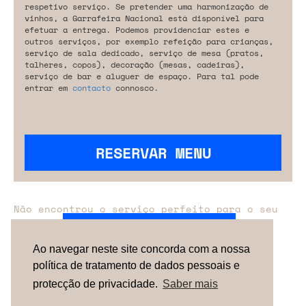
respetivo serviço. Se pretender uma harmonização de
vinhos, a Garrafeira Nacional está disponível para
efetuar a entrega. Podemos providenciar estes e
outros serviços, por exemplo refeição para crianças,
serviço de sala dedicado, serviço de mesa (pratos,
talheres, copos), decoração (mesas, cadeiras),
serviço de bar e aluguer de espaço. Para tal pode
entrar em
contacto
connosco.
RESERVAR MENU
Não encontrou o serviço perfeito para o seu
evento?
Entre em contacto connosco.
Ao navegar neste site concorda com a nossa
política de tratamento de dados pessoais e
TERMOS & CONDIÇÕES
SOBRE NÓS
COMO
FUNCIONA
CONTACTOS
NEWSLETTER
protecção de privacidade.
Saber mais