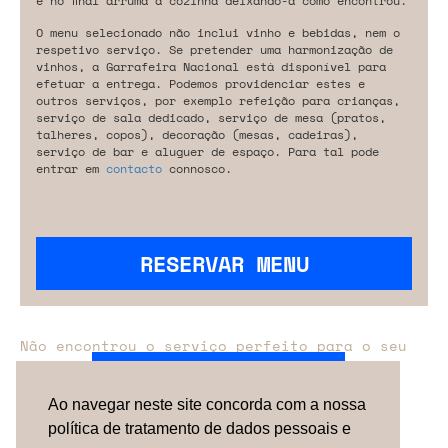
e no final arruma a cozinha deixando-a como encontrou.
O menu selecionado não inclui vinho e bebidas, nem o
respetivo serviço. Se pretender uma harmonização de
vinhos, a Garrafeira Nacional está disponível para
efetuar a entrega. Podemos providenciar estes e
outros serviços, por exemplo refeição para crianças,
serviço de sala dedicado, serviço de mesa (pratos,
talheres, copos), decoração (mesas, cadeiras),
serviço de bar e aluguer de espaço. Para tal pode
entrar em
contacto
connosco.
RESERVAR MENU
Não encontrou o serviço perfeito para o seu
evento?
Entre em contacto connosco.
Ao navegar neste site concorda com a nossa
política de tratamento de dados pessoais e
TERMOS & CONDIÇÕES
SOBRE NÓS
COMO