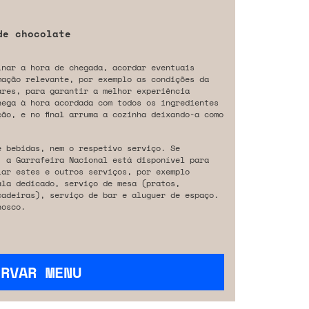
de chocolate
inar a hora de chegada, acordar eventuais
mação relevante, por exemplo as condições da
ares, para garantir a melhor experiência
hega à hora acordada com todos os ingredientes
ão, e no final arruma a cozinha deixando-a como
e bebidas, nem o respetivo serviço. Se
, a Garrafeira Nacional está disponível para
iar estes e outros serviços, por exemplo
ala dedicado, serviço de mesa (pratos,
cadeiras), serviço de bar e aluguer de espaço.
osco.
ERVAR MENU