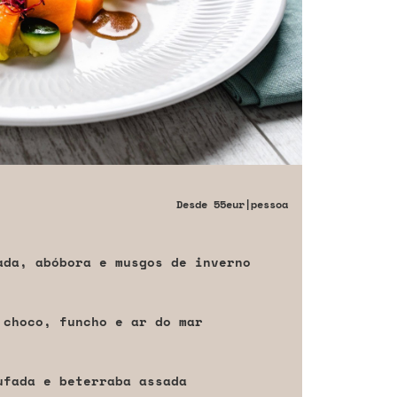
Desde
55eur
|pessoa
ada, abóbora e musgos de inverno
 choco, funcho e ar do mar
ufada e beterraba assada