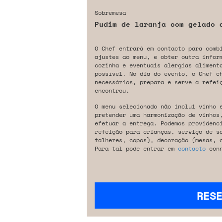
Sobremesa
Pudim de laranja com gelado 
O Chef entrará em contacto para comb
ajustes ao menu, e obter outra infor
cozinha e eventuais alergias aliment
possível. No dia do evento, o Chef c
necessários, prepara e serve a refeiç
encontrou.
O menu selecionado não inclui vinho 
pretender uma harmonização de vinhos
efetuar a entrega. Podemos providenc
refeição para crianças, serviço de s
talheres, copos), decoração (mesas, 
Para tal pode entrar em
contacto
conn
RES