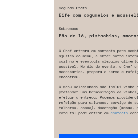
Segundo Prato
Bife com cogumelos e moussel
Sobremesa
Pão-de-ló, pistachios, amoras
O Chef entrará em contacto para comb
ajustes ao menu, e obter outra infor
cozinha e eventuais alergias aliment
possível. No dia do evento, o Chef c
necessários, prepara e serve a refeiç
encontrou.
O menu selecionado não inclui vinho 
pretender uma harmonização de vinhos
efetuar a entrega. Podemos providenc
refeição para crianças, serviço de s
talheres, copos), decoração (mesas, 
Para tal pode entrar em
contacto
conn