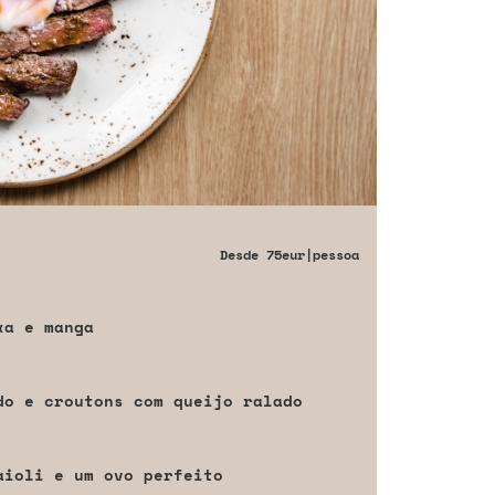
Desde
75eur
|pessoa
xa e manga
do e croutons com queijo ralado
aioli e um ovo perfeito