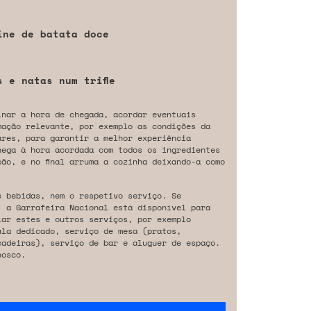
ine de batata doce
 e natas num trifle
inar a hora de chegada, acordar eventuais
mação relevante, por exemplo as condições da
ares, para garantir a melhor experiência
hega à hora acordada com todos os ingredientes
ão, e no final arruma a cozinha deixando-a como
e bebidas, nem o respetivo serviço. Se
, a Garrafeira Nacional está disponível para
iar estes e outros serviços, por exemplo
ala dedicado, serviço de mesa (pratos,
cadeiras), serviço de bar e aluguer de espaço.
osco.