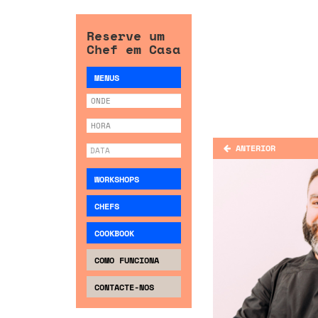
Reserve um
Chef em Casa
MENUS
ANTERIOR
WORKSHOPS
CHEFS
COOKBOOK
COMO FUNCIONA
CONTACTE-NOS