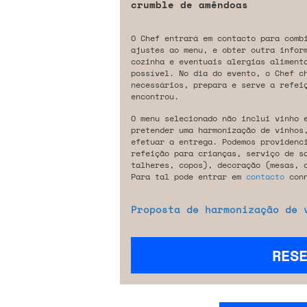
crumble de amêndoas
O Chef entrará em contacto para comb
ajustes ao menu, e obter outra infor
cozinha e eventuais alergias aliment
possível. No dia do evento, o Chef c
necessários, prepara e serve a refeiç
encontrou.
O menu selecionado não inclui vinho 
pretender uma harmonização de vinhos
efetuar a entrega. Podemos providenc
refeição para crianças, serviço de s
talheres, copos), decoração (mesas, 
Para tal pode entrar em
contacto
conn
Proposta de harmonização de 
RES