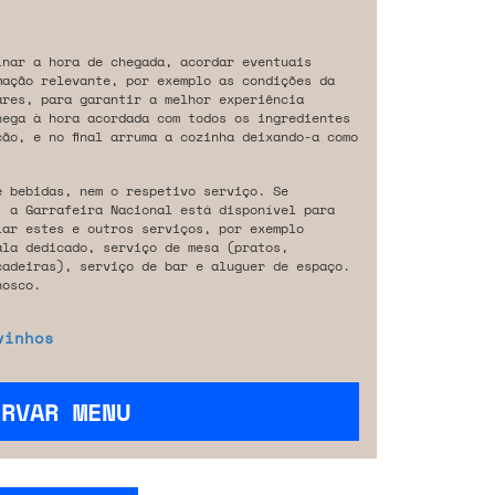
inar a hora de chegada, acordar eventuais
mação relevante, por exemplo as condições da
ares, para garantir a melhor experiência
hega à hora acordada com todos os ingredientes
ão, e no final arruma a cozinha deixando-a como
e bebidas, nem o respetivo serviço. Se
, a Garrafeira Nacional está disponível para
iar estes e outros serviços, por exemplo
ala dedicado, serviço de mesa (pratos,
cadeiras), serviço de bar e aluguer de espaço.
osco.
vinhos
ERVAR MENU