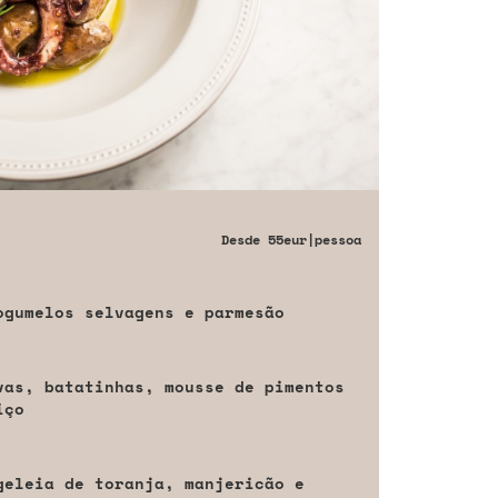
Desde
55eur
|pessoa
ogumelos selvagens e parmesão
vas, batatinhas, mousse de pimentos
iço
geleia de toranja, manjericão e