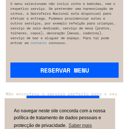
O menu selecionado não inclui vinho e bebidas, nem o
respetivo serviço. Se pretender uma harmonização de
vinhos, a Garrafeira Nacional está disponível para
efetuar a entrega. Podemos providenciar estes e
outros serviços, por exemplo refeição para crianças,
serviço de sala dedicado, serviço de mesa (pratos,
talheres, copos), decoração (mesas, cadeiras),
serviço de bar e aluguer de espaço. Para tal pode
entrar em
contacto
connosco.
RESERVAR MENU
Não encontrou o serviço perfeito para o seu
evento?
Entre em contacto connosco.
Ao navegar neste site concorda com a nossa
política de tratamento de dados pessoais e
TERMOS & CONDIÇÕES
SOBRE NÓS
COMO
FUNCIONA
CONTACTOS
NEWSLETTER
protecção de privacidade.
Saber mais