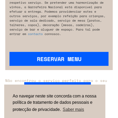
respetivo serviço. Se pretender uma harmonização de
vinhos, a Garrafeira Nacional está disponível para
efetuar a entrega. Podemos providenciar estes e
outros serviços, por exemplo refeição para crianças,
serviço de sala dedicado, serviço de mesa (pratos,
talheres, copos), decoração (mesas, cadeiras),
serviço de bar e aluguer de espaço. Para tal pode
entrar em
contacto
connosco.
RESERVAR MENU
Não encontrou o serviço perfeito para o seu
evento?
Entre em contacto connosco.
Ao navegar neste site concorda com a nossa
política de tratamento de dados pessoais e
TERMOS & CONDIÇÕES
SOBRE NÓS
COMO
FUNCIONA
CONTACTOS
NEWSLETTER
protecção de privacidade.
Saber mais