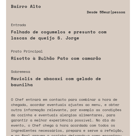
Bairro Alto
Desde
55eur
|pessoa
Entrada
Folhado de cogumelos e presunto com
lascas de queijo S. Jorge
Prato Principal
Risotto à Bulhão Pato com camarão
Sobremesa
Raviolis de abacaxi com gelado de
baunilha
O Chef entrará em contacto para combinar a hora de
chegada, acordar eventuais ajustes ao menu, e obter
outra informação relevante, por exemplo as condições
da cozinha e eventuais alergias alimentares, para
garantir a melhor experiência possível. No dia do
evento, o Chef chega à hora acordada com todos os
ingredientes necessários, prepara e serve a refeição,
e no final arruma a cozinha deixando-a como encontrou.