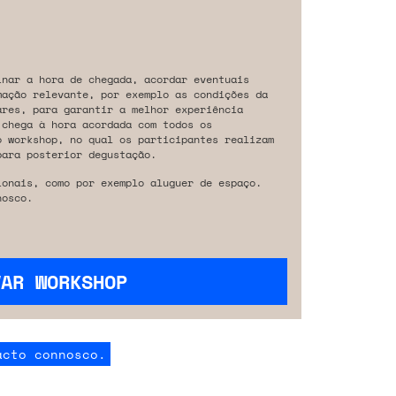
inar a hora de chegada, acordar eventuais
mação relevante, por exemplo as condições da
ares, para garantir a melhor experiência
 chega à hora acordada com todos os
o workshop, no qual os participantes realizam
para posterior degustação.
ionais, como por exemplo aluguer de espaço.
osco.
VAR WORKSHOP
acto connosco.