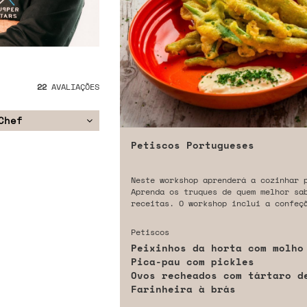
22
AVALIAÇÕES
Chef
Petiscos Portugueses
Neste workshop aprenderá a cozinhar 
Aprenda os truques de quem melhor sa
receitas. O workshop inclui a confeç
Petiscos
Peixinhos da horta com molho
Pica-pau com pickles
Ovos recheados com tártaro d
Farinheira à brás