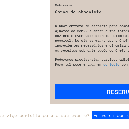
Sobremesa
Coroa de chocolate
O Chef entrará em contacto para comb
ajustes ao menu, e obter outra infor
cozinha e eventuais alergias aliment
possível. No dia do workshop, o Chef
ingredientes necessários e dinamiza 
as receitas sob orientação do Chef, 
Poderemos providenciar serviços adic
Para tal pode entrar em
contacto
conn
RESER
serviço perfeito para o seu evento?
Entre em cont