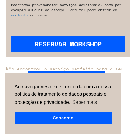
Poderemos providenciar serviços adicionais, como por
exemplo aluguer de espaço. Para tal pode entrar em
contacto
connosco.
RESERVAR WORKSHOP
Não encontrou o serviço perfeito para o seu
evento?
Entre em contacto connosco.
Ao navegar neste site concorda com a nossa
política de tratamento de dados pessoais e
TERMOS & CONDIÇÕES
SOBRE NÓS
COMO
FUNCIONA
CONTACTOS
NEWSLETTER
protecção de privacidade.
Saber mais
ESPAÑA |
PORTUGAL
| UNITED KINGDOM
Concordo