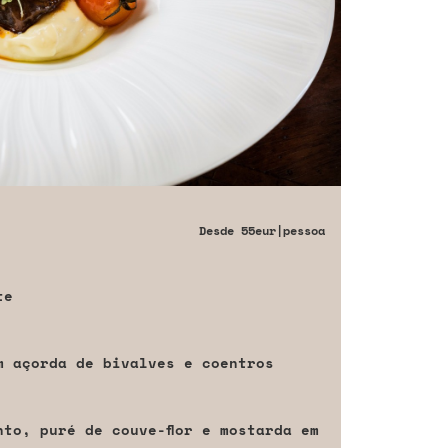
Desde
55eur
|pessoa
te
m açorda de bivalves e coentros
to, puré de couve-flor e mostarda em