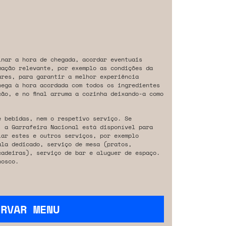
inar a hora de chegada, acordar eventuais
mação relevante, por exemplo as condições da
ares, para garantir a melhor experiência
hega à hora acordada com todos os ingredientes
ão, e no final arruma a cozinha deixando-a como
e bebidas, nem o respetivo serviço. Se
, a Garrafeira Nacional está disponível para
iar estes e outros serviços, por exemplo
ala dedicado, serviço de mesa (pratos,
cadeiras), serviço de bar e aluguer de espaço.
osco.
ERVAR MENU