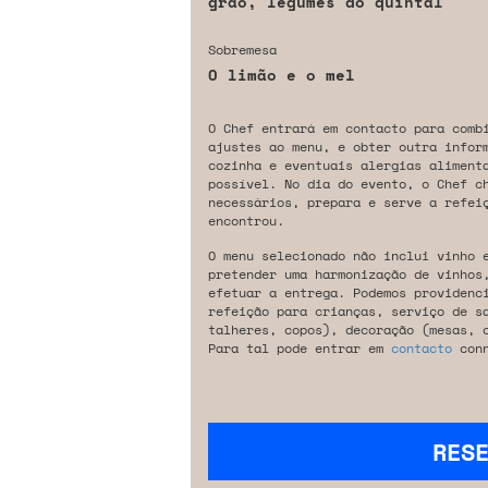
grão, legumes do quintal
Sobremesa
O limão e o mel
O Chef entrará em contacto para comb
ajustes ao menu, e obter outra infor
cozinha e eventuais alergias aliment
possível. No dia do evento, o Chef c
necessários, prepara e serve a refeiç
encontrou.
O menu selecionado não inclui vinho 
pretender uma harmonização de vinhos
efetuar a entrega. Podemos providenc
refeição para crianças, serviço de s
talheres, copos), decoração (mesas, 
Para tal pode entrar em
contacto
conn
RES