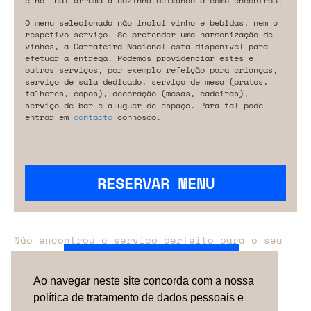
e no final arruma a cozinha deixando-a como encontrou.
O menu selecionado não inclui vinho e bebidas, nem o
respetivo serviço. Se pretender uma harmonização de
vinhos, a Garrafeira Nacional está disponível para
efetuar a entrega. Podemos providenciar estes e
outros serviços, por exemplo refeição para crianças,
serviço de sala dedicado, serviço de mesa (pratos,
talheres, copos), decoração (mesas, cadeiras),
serviço de bar e aluguer de espaço. Para tal pode
entrar em
contacto
connosco.
RESERVAR MENU
Não encontrou o serviço perfeito para o seu
evento?
Entre em contacto connosco.
Ao navegar neste site concorda com a nossa
política de tratamento de dados pessoais e
TERMOS & CONDIÇÕES
SOBRE NÓS
COMO