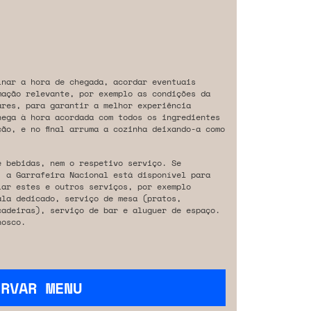
inar a hora de chegada, acordar eventuais
mação relevante, por exemplo as condições da
ares, para garantir a melhor experiência
hega à hora acordada com todos os ingredientes
ão, e no final arruma a cozinha deixando-a como
e bebidas, nem o respetivo serviço. Se
, a Garrafeira Nacional está disponível para
iar estes e outros serviços, por exemplo
ala dedicado, serviço de mesa (pratos,
cadeiras), serviço de bar e aluguer de espaço.
osco.
ERVAR MENU