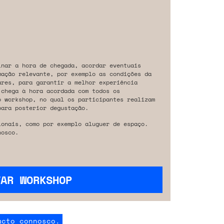
inar a hora de chegada, acordar eventuais
mação relevante, por exemplo as condições da
ares, para garantir a melhor experiência
 chega à hora acordada com todos os
o workshop, no qual os participantes realizam
para posterior degustação.
ionais, como por exemplo aluguer de espaço.
osco.
VAR WORKSHOP
acto connosco.