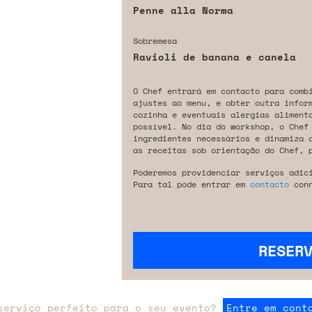
Penne alla Norma
Sobremesa
Ravioli de banana e canela
O Chef entrará em contacto para comb
ajustes ao menu, e obter outra infor
cozinha e eventuais alergias aliment
possível. No dia do workshop, o Chef
ingredientes necessários e dinamiza 
as receitas sob orientação do Chef, 
Poderemos providenciar serviços adic
Para tal pode entrar em
contacto
conn
RESER
serviço perfeito para o seu evento?
Entre em cont