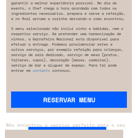
garantir a melhor experiência possível. No dia do
evento, o Chef chega à hora acordada com todos os
ingredientes necessários, prepara e serve a refeição,
e no final arruma a cozinha deixando-a como encontrou.
O menu selecionado não inclui vinho e bebidas, nem o
respetivo serviço. Se pretender uma harmonização de
vinhos, a Garrafeira Nacional está disponível para
efetuar a entrega. Podemos providenciar estes e
outros serviços, por exemplo refeição para crianças,
serviço de sala dedicado, serviço de mesa (pratos,
talheres, copos), decoração (mesas, cadeiras),
serviço de bar e aluguer de espaço. Para tal pode
entrar em
contacto
connosco.
RESERVAR MENU
Não encontrou o serviço perfeito para o seu
evento?
Entre em contacto connosco.