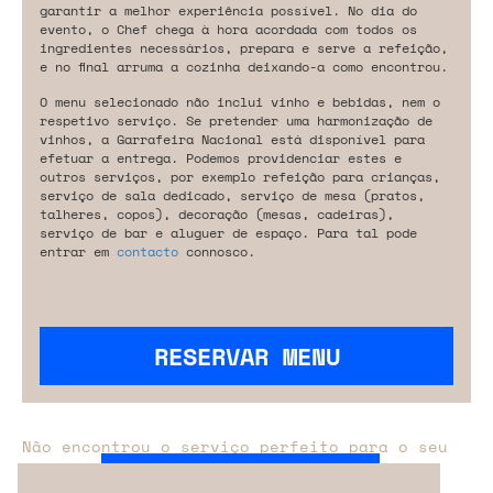
garantir a melhor experiência possível. No dia do
evento, o Chef chega à hora acordada com todos os
ingredientes necessários, prepara e serve a refeição,
e no final arruma a cozinha deixando-a como encontrou.
O menu selecionado não inclui vinho e bebidas, nem o
respetivo serviço. Se pretender uma harmonização de
vinhos, a Garrafeira Nacional está disponível para
efetuar a entrega. Podemos providenciar estes e
outros serviços, por exemplo refeição para crianças,
serviço de sala dedicado, serviço de mesa (pratos,
talheres, copos), decoração (mesas, cadeiras),
serviço de bar e aluguer de espaço. Para tal pode
entrar em
contacto
connosco.
RESERVAR MENU
Não encontrou o serviço perfeito para o seu
evento?
Entre em contacto connosco.