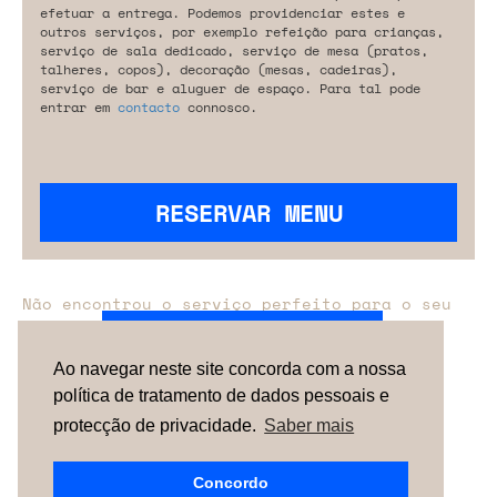
efetuar a entrega. Podemos providenciar estes e
outros serviços, por exemplo refeição para crianças,
serviço de sala dedicado, serviço de mesa (pratos,
talheres, copos), decoração (mesas, cadeiras),
serviço de bar e aluguer de espaço. Para tal pode
entrar em
contacto
connosco.
RESERVAR MENU
Não encontrou o serviço perfeito para o seu
evento?
Entre em contacto connosco.
Ao navegar neste site concorda com a nossa
política de tratamento de dados pessoais e
TERMOS & CONDIÇÕES
SOBRE NÓS
COMO
FUNCIONA
CONTACTOS
NEWSLETTER
protecção de privacidade.
Saber mais
ESPAÑA |
PORTUGAL
| UNITED KINGDOM
Concordo