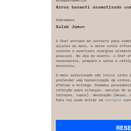
Acompanhamentos
Arroz basmati aromatizado co
Sobremesa
Gulab Jamun
O Chef entrará em contacto para comb
ajustes ao menu, e obter outra infor
cozinha e eventuais alergias aliment
possível. No dia do evento, o Chef c
necessários, prepara e serve a refeiç
encontrou.
O menu selecionado não inclui vinho 
pretender uma harmonização de vinhos
efetuar a entrega. Podemos providenc
refeição para crianças, serviço de s
talheres, copos), decoração (mesas, 
Para tal pode entrar em
contacto
conn
RES