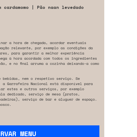
m cardamomo | Pão naan levedado
inar a hora de chegada, acordar eventuais
mação relevante, por exemplo as condições da
ares, para garantir a melhor experiência
hega à hora acordada com todos os ingredientes
ão, e no final arruma a cozinha deixando-a como
e bebidas, nem o respetivo serviço. Se
, a Garrafeira Nacional está disponível para
iar estes e outros serviços, por exemplo
ala dedicado, serviço de mesa (pratos,
cadeiras), serviço de bar e aluguer de espaço.
osco.
ERVAR MENU