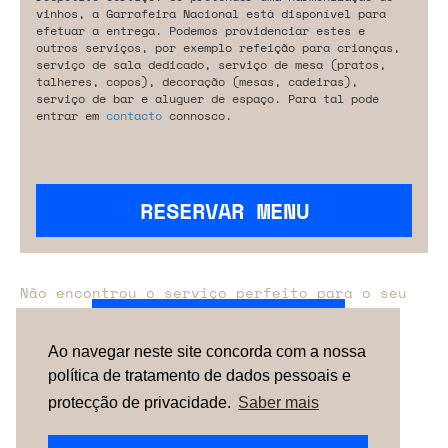
vinhos, a Garrafeira Nacional está disponível para
efetuar a entrega. Podemos providenciar estes e
outros serviços, por exemplo refeição para crianças,
serviço de sala dedicado, serviço de mesa (pratos,
talheres, copos), decoração (mesas, cadeiras),
serviço de bar e aluguer de espaço. Para tal pode
entrar em
contacto
connosco.
RESERVAR MENU
Não encontrou o serviço perfeito para o seu
evento?
Entre em contacto connosco.
Ao navegar neste site concorda com a nossa
política de tratamento de dados pessoais e
TERMOS & CONDIÇÕES
SOBRE NÓS
COMO
FUNCIONA
CONTACTOS
NEWSLETTER
protecção de privacidade.
Saber mais
ESPAÑA |
PORTUGAL
| UNITED KINGDOM