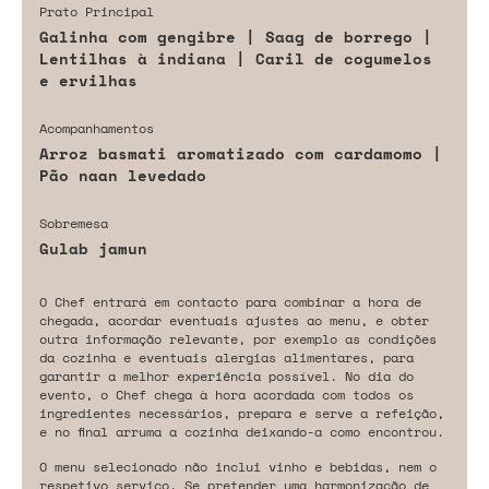
Prato Principal
Galinha com gengibre | Saag de borrego |
Lentilhas à indiana | Caril de cogumelos
e ervilhas
Acompanhamentos
Arroz basmati aromatizado com cardamomo |
Pão naan levedado
Sobremesa
Gulab jamun
O Chef entrará em contacto para combinar a hora de
chegada, acordar eventuais ajustes ao menu, e obter
outra informação relevante, por exemplo as condições
da cozinha e eventuais alergias alimentares, para
garantir a melhor experiência possível. No dia do
evento, o Chef chega à hora acordada com todos os
ingredientes necessários, prepara e serve a refeição,
e no final arruma a cozinha deixando-a como encontrou.
O menu selecionado não inclui vinho e bebidas, nem o
respetivo serviço. Se pretender uma harmonização de