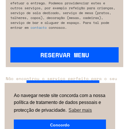
efetuar a entrega. Podemos providenciar estes e
outros serviços, por exemplo refeição para crianças,
serviço de sala dedicado, serviço de mesa (pratos,
talheres, copos), decoração (mesas, cadeiras),
serviço de bar e aluguer de espaço. Para tal pode
entrar em
contacto
connosco.
RESERVAR MENU
Não encontrou o serviço perfeito para o seu
evento?
Entre em contacto connosco.
Ao navegar neste site concorda com a nossa
política de tratamento de dados pessoais e
TERMOS & CONDIÇÕES
SOBRE NÓS
COMO
FUNCIONA
CONTACTOS
NEWSLETTER
protecção de privacidade.
Saber mais
ESPAÑA |
PORTUGAL
| UNITED KINGDOM
Concordo