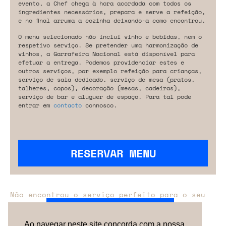
evento, a Chef chega à hora acordada com todos os
ingredientes necessários, prepara e serve a refeição,
e no final arruma a cozinha deixando-a como encontrou.
O menu selecionado não inclui vinho e bebidas, nem o
respetivo serviço. Se pretender uma harmonização de
vinhos, a Garrafeira Nacional está disponível para
efetuar a entrega. Podemos providenciar estes e
outros serviços, por exemplo refeição para crianças,
serviço de sala dedicado, serviço de mesa (pratos,
talheres, copos), decoração (mesas, cadeiras),
serviço de bar e aluguer de espaço. Para tal pode
entrar em
contacto
connosco.
RESERVAR MENU
Não encontrou o serviço perfeito para o seu
evento?
Entre em contacto connosco.
Ao navegar neste site concorda com a nossa