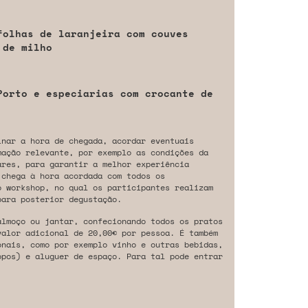
folhas de laranjeira com couves
 de milho
Porto e especiarias com crocante de
inar a hora de chegada, acordar eventuais
mação relevante, por exemplo as condições da
ares, para garantir a melhor experiência
 chega à hora acordada com todos os
o workshop, no qual os participantes realizam
para posterior degustação.
almoço ou jantar, confecionando todos os pratos
valor adicional de 20,00€ por pessoa. É também
onais, como por exemplo vinho e outras bebidas,
opos) e aluguer de espaço. Para tal pode entrar