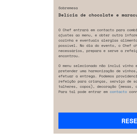
Sobremesa
Delícia de chocolate e marac
O Chef entrará em contacto para comb
ajustes ao menu, e obter outra infor
cozinha e eventuais alergias aliment
possível. No dia do evento, o Chef c
necessários, prepara e serve a refeiç
encontrou.
O menu selecionado não inclui vinho 
pretender uma harmonização de vinhos
efetuar a entrega. Podemos providenc
refeição para crianças, serviço de s
talheres, copos), decoração (mesas, 
Para tal pode entrar em
contacto
conn
RES