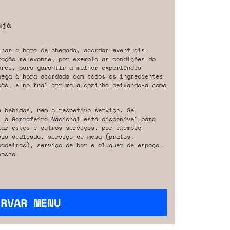
ujá
inar a hora de chegada, acordar eventuais
mação relevante, por exemplo as condições da
ares, para garantir a melhor experiência
hega à hora acordada com todos os ingredientes
ão, e no final arruma a cozinha deixando-a como
e bebidas, nem o respetivo serviço. Se
, a Garrafeira Nacional está disponível para
iar estes e outros serviços, por exemplo
ala dedicado, serviço de mesa (pratos,
cadeiras), serviço de bar e aluguer de espaço.
osco.
ERVAR MENU