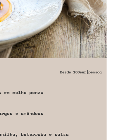
Desde
100eur
|pessoa
s em molho ponzu
argos e amêndoas
unilha, beterraba e salsa