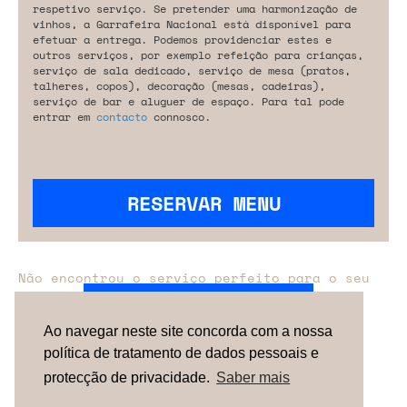
respetivo serviço. Se pretender uma harmonização de
vinhos, a Garrafeira Nacional está disponível para
efetuar a entrega. Podemos providenciar estes e
outros serviços, por exemplo refeição para crianças,
serviço de sala dedicado, serviço de mesa (pratos,
talheres, copos), decoração (mesas, cadeiras),
serviço de bar e aluguer de espaço. Para tal pode
entrar em
contacto
connosco.
RESERVAR MENU
Não encontrou o serviço perfeito para o seu
evento?
Entre em contacto connosco.
Ao navegar neste site concorda com a nossa
política de tratamento de dados pessoais e
TERMOS & CONDIÇÕES
SOBRE NÓS
COMO
FUNCIONA
CONTACTOS
NEWSLETTER
protecção de privacidade.
Saber mais