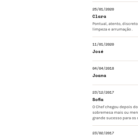
25/01/2020
Clara
Pontual, atento, discre
limpeza e arrumação .
11/01/2020
José
04/04/2018
Joana
23/12/2017
Sofia
O Chef chegou depois do
sobremesa mais ou menos
grande sucesso para os 
23/02/2017