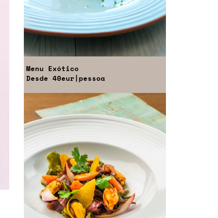
Menu
Exótico
Desde
40eur
|pessoa