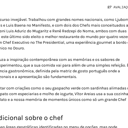
27
AVALIAÇ
rcurso invejável. Trabalhou com grandes nomes nacionais, como Ljubom
as e Luis Baena no Manifesto, e com dois dos Chefs mais conceituados 
ndoni Luis Aduriz do Mugaritz e René Redzepi do Noma, ambos com duas
o este último sido eleito o melhor restaurante do mundo por quatro veze
 Chef Executivo no The Presidential, uma experiência gourmet a bordo
ico no Douro.
ruza a inspiração contemporânea com as memórias e os sabores de
experimentou, que a sua comida vai para além de uma simples refeição. 
ncia gastronómica, definida pela matriz de gosto português onde a
azonais e a apresentação são fundamentais.
ntar com criações como o seu gaspacho verde com sardinhas alimadas 
 pato com especiarias e molho de iogurte, Vítor Areias usa a sua cozinh
alato e a nossa memória de momentos únicos como só um grande Chef
icional sobre o chef
 nas áreas geográficas identificadas no menu de opções, mas pode