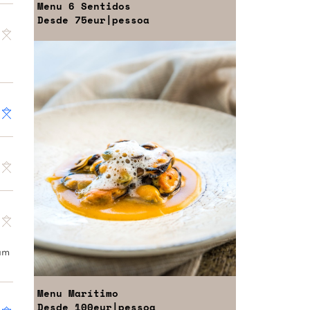
Menu
6 Sentidos
Desde
75eur
|pessoa
 um
Menu
Marítimo
Desde
100eur
|pessoa