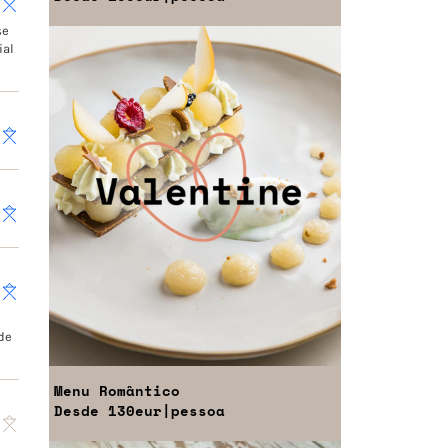
se
ial
 de
Menu
Romântico
Desde
130eur
|pessoa