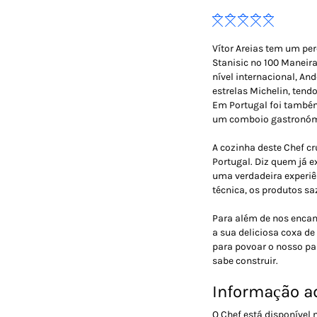
Vítor Areias tem um pe
Stanisic no 100 Maneir
nível internacional, A
estrelas Michelin, tend
Em Portugal foi também
um comboio gastronóm
A cozinha deste Chef c
Portugal. Diz quem já 
uma verdadeira experiê
técnica, os produtos s
Para além de nos enca
a sua deliciosa coxa de
para povoar o nosso p
sabe construir.
Informação ad
O Chef está disponível