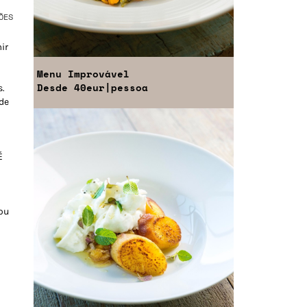
ÕES
ir
a
Menu
Improvável
Desde
40eur
|pessoa
s.
 de
É
ou
a