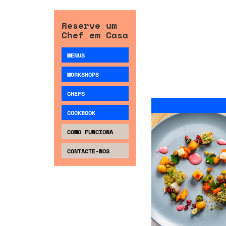
Reserve um
Chef em Casa
MENUS
WORKSHOPS
CHEFS
COOKBOOK
COMO FUNCIONA
CONTACTE-NOS