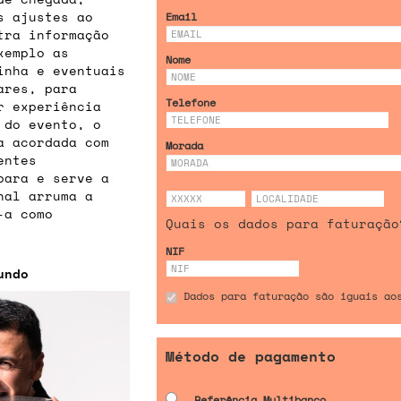
s ajustes ao
Email
tra informação
xemplo as
Nome
inha e eventuais
ares, para
Telefone
r experiência
 do evento, o
a acordada com
Morada
entes
para e serve a
inal arruma a
-a como
Quais os dados para faturação
NIF
undo
Dados para faturação são iguais ao
Método de pagamento
Referência Multibanco