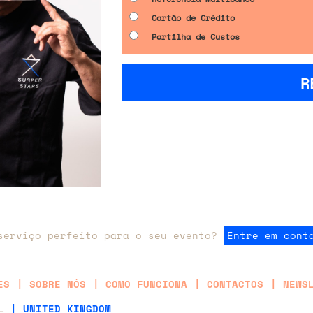
Cartão de Crédito
Partilha de Custos
R
serviço perfeito para o seu evento?
Entre em cont
ES
SOBRE NÓS
COMO FUNCIONA
CONTACTOS
NEWS
AL
| UNITED KINGDOM