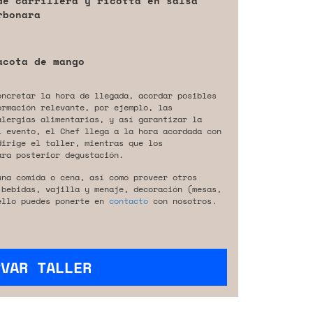
de carrillera y ricotta en salsa
rbonara
acota de mango
oncretar la hora de llegada, acordar posibles
ormación relevante, por ejemplo, las
alergias alimentarias, y así garantizar la
l evento, el Chef llega a la hora acordada con
dirige el taller, mientras que los
ara posterior degustación.
una comida o cena, así como proveer otros
 bebidas, vajilla y menaje, decoración (mesas,
ello puedes ponerte en
contacto
con nosotros.
RVAR TALLER