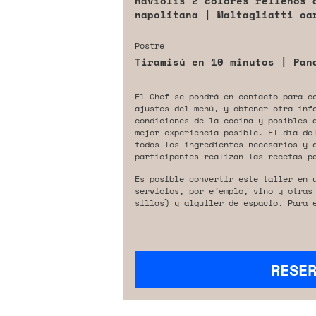
Raviolis 2 colores rellenos 
napolitana | Maltagliatti ca
Postre
Tiramisú en 10 minutos | Pan
El Chef se pondrá en contacto para c
ajustes del menú, y obtener otra inf
condiciones de la cocina y posibles 
mejor experiencia posible. El día de
todos los ingredientes necesarios y 
participantes realizan las recetas p
Es posible convertir este taller en 
servicios, por ejemplo, vino y otras
sillas) y alquiler de espacio. Para 
RESE