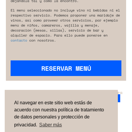
dejándola tal y como la encontró.
El menú seleccionado no incluye vino ni bebidas ni el
respectivo servicio. Podemos proponer una maridaje de
vinos, así como proveer otros servicios, por ejemplo
menú de niños, camareros, vajilla y menaje,
decoración (mesas, sillas), servicio de bar y
alquiler de espacio. Para ello puede ponerse en
contacto
con nosotros.
RESERVAR MENÚ
¿No has encontrado el servicio perfecto para
tu evento?
Ponte en contacto con nosotros.
Al navegar en este sitio web estás de
acuerdo con nuestra política de tratamiento
de datos personales y protección de
TÉRMINOS Y CONDICIONES
SOBRE NOSOTROS
CÓMO FUNCIONA
CONTACTO
NEWSLETTER
privacidad.
Saber más