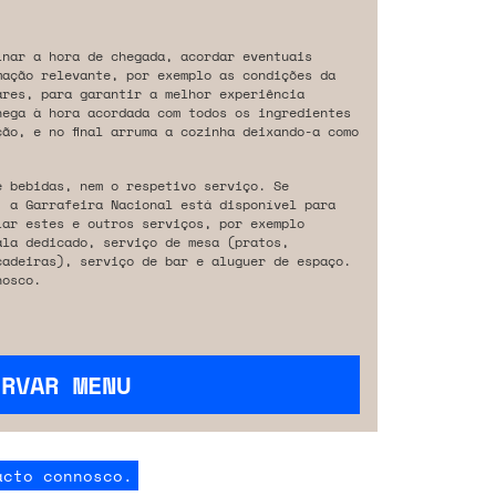
inar a hora de chegada, acordar eventuais
mação relevante, por exemplo as condições da
ares, para garantir a melhor experiência
hega à hora acordada com todos os ingredientes
ão, e no final arruma a cozinha deixando-a como
e bebidas, nem o respetivo serviço. Se
, a Garrafeira Nacional está disponível para
iar estes e outros serviços, por exemplo
ala dedicado, serviço de mesa (pratos,
cadeiras), serviço de bar e aluguer de espaço.
osco.
ERVAR MENU
acto connosco.