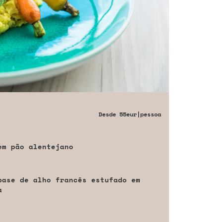
Desde
55eur
|pessoa
em pão alentejano
base de alho francês estufado em
a