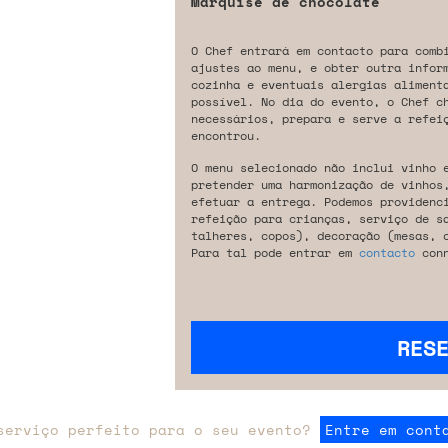
Marquise de chocolate
O Chef entrará em contacto para comb
ajustes ao menu, e obter outra infor
cozinha e eventuais alergias aliment
possível. No dia do evento, o Chef c
necessários, prepara e serve a refeiç
encontrou.
O menu selecionado não inclui vinho 
pretender uma harmonização de vinhos
efetuar a entrega. Podemos providenc
refeição para crianças, serviço de s
talheres, copos), decoração (mesas, 
Para tal pode entrar em
contacto
conn
RES
serviço perfeito para o seu evento?
Entre em cont