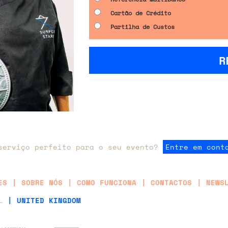
Cartão de Crédito
Partilha de Custos
R
serviço perfeito para o seu evento?
Entre em cont
ES
SOBRE NÓS
COMO FUNCIONA
CONTACTOS
NEWS
AL
| UNITED KINGDOM