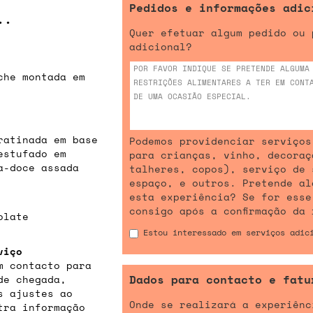
Pedidos e informações adic
..
Quer efetuar algum pedido ou 
adicional?
che montada em
ratinada em base
Podemos providenciar serviços
estufado em
para crianças, vinho, decoraç
a-doce assada
talheres, copos), serviço de 
espaço, e outros. Pretende al
esta experiência? Se for esse
consigo após a confirmação da 
olate
Estou interessado em serviços adic
viço
m contacto para
Dados para contacto e fatu
de chegada,
s ajustes ao
Onde se realizará a experiênc
tra informação