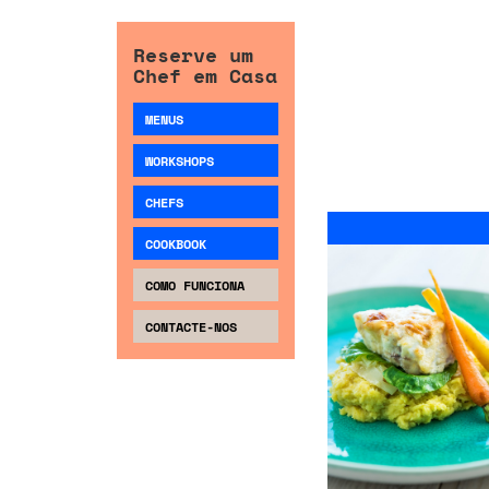
Reserve um
Chef em Casa
MENUS
WORKSHOPS
CHEFS
COOKBOOK
COMO FUNCIONA
CONTACTE-NOS