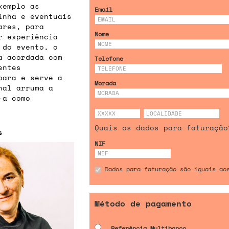
xemplo as
Email
inha e eventuais
ares, para
Nome
r experiência
 do evento, o
a acordada com
Telefone
entes
para e serve a
Morada
inal arruma a
-a como
Quais os dados para faturação
s
NIF
Dados para faturação são iguais ao
Método de pagamento
Referência Multibanco