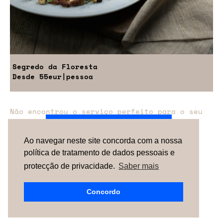
Segredo da Floresta
Desde
55eur
|pessoa
Não encontrou o serviço perfeito para o seu
evento?
Entre em contacto connosco.
Ao navegar neste site concorda com a nossa
política de tratamento de dados pessoais e
TERMOS & CONDIÇÕES
SOBRE NÓS
COMO
FUNCIONA
CONTACTOS
NEWSLETTER
protecção de privacidade.
Saber mais
ESPAÑA |
PORTUGAL
| UNITED KINGDOM
Concordo