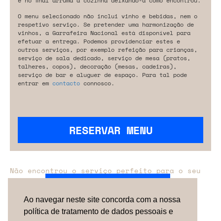
e no final arruma a cozinha deixando-a como encontrou.
O menu selecionado não inclui vinho e bebidas, nem o
respetivo serviço. Se pretender uma harmonização de
vinhos, a Garrafeira Nacional está disponível para
efetuar a entrega. Podemos providenciar estes e
outros serviços, por exemplo refeição para crianças,
serviço de sala dedicado, serviço de mesa (pratos,
talheres, copos), decoração (mesas, cadeiras),
serviço de bar e aluguer de espaço. Para tal pode
entrar em
contacto
connosco.
RESERVAR MENU
Não encontrou o serviço perfeito para o seu
evento?
Entre em contacto connosco.
Ao navegar neste site concorda com a nossa
política de tratamento de dados pessoais e
TERMOS & CONDIÇÕES
SOBRE NÓS
COMO