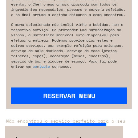
evento, o Chef chega à hora acordada com todos os
ingredientes necessários, prepara e serve a refeição,
e no final arruma a cozinha deixando-a como encontrou.
O menu selecionado não inclui vinho e bebidas, nem o
respetivo serviço. Se pretender uma harmonização de
vinhos, a Garrafeira Nacional está disponível para
efetuar a entrega. Podemos providenciar estes e
outros serviços, por exemplo refeição para crianças,
serviço de sala dedicado, serviço de mesa (pratos,
talheres, copos), decoração (mesas, cadeiras),
serviço de bar e aluguer de espaço. Para tal pode
entrar em
contacto
connosco.
RESERVAR MENU
Não encontrou o serviço perfeito para o seu
evento?
Entre em contacto connosco.