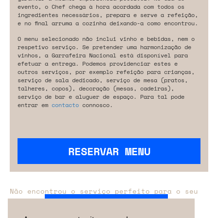
evento, o Chef chega à hora acordada com todos os
ingredientes necessários, prepara e serve a refeição,
e no final arruma a cozinha deixando-a como encontrou.
O menu selecionado não inclui vinho e bebidas, nem o
respetivo serviço. Se pretender uma harmonização de
vinhos, a Garrafeira Nacional está disponível para
efetuar a entrega. Podemos providenciar estes e
outros serviços, por exemplo refeição para crianças,
serviço de sala dedicado, serviço de mesa (pratos,
talheres, copos), decoração (mesas, cadeiras),
serviço de bar e aluguer de espaço. Para tal pode
entrar em
contacto
connosco.
RESERVAR MENU
Não encontrou o serviço perfeito para o seu
evento?
Entre em contacto connosco.