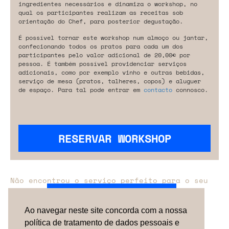
ingredientes necessários e dinamiza o workshop, no
qual os participantes realizam as receitas sob
orientação do Chef, para posterior degustação.
É possível tornar este workshop num almoço ou jantar,
confecionando todos os pratos para cada um dos
participantes pelo valor adicional de 20,00€ por
pessoa. É também possível providenciar serviços
adicionais, como por exemplo vinho e outras bebidas,
serviço de mesa (pratos, talheres, copos) e aluguer
de espaço. Para tal pode entrar em
contacto
connosco.
RESERVAR WORKSHOP
Não encontrou o serviço perfeito para o seu
evento?
Entre em contacto connosco.
Ao navegar neste site concorda com a nossa
política de tratamento de dados pessoais e
TERMOS & CONDIÇÕES
SOBRE NÓS
COMO