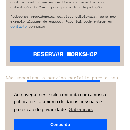
qual os participantes realizam as receitas sob
orientação do Chef, para posterior degustação.
Poderemos providenciar serviços adicionais, como por
exemplo aluguer de espaço. Para tal pode entrar em
contacto
connosco.
RESERVAR WORKSHOP
Não encontrou o serviço perfeito para o seu
evento?
Entre em contacto connosco.
Ao navegar neste site concorda com a nossa
política de tratamento de dados pessoais e
TERMOS & CONDIÇÕES
SOBRE NÓS
COMO
FUNCIONA
CONTACTOS
NEWSLETTER
protecção de privacidade.
Saber mais
ESPAÑA |
PORTUGAL
| UNITED KINGDOM
Concordo