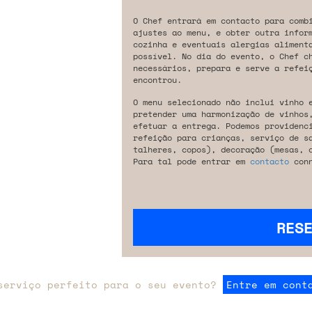
O Chef entrará em contacto para comb
ajustes ao menu, e obter outra infor
cozinha e eventuais alergias aliment
possível. No dia do evento, o Chef c
necessários, prepara e serve a refeiç
encontrou.
O menu selecionado não inclui vinho 
pretender uma harmonização de vinhos
efetuar a entrega. Podemos providenc
refeição para crianças, serviço de s
talheres, copos), decoração (mesas, 
Para tal pode entrar em
contacto
conn
RES
serviço perfeito para o seu evento?
Entre em cont