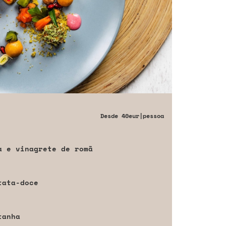
Desde
40eur
|pessoa
a e vinagrete de romã
tata-doce
tanha