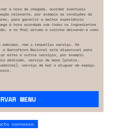
inar a hora de chegada, acordar eventuais
mação relevante, por exemplo as condições da
ares, para garantir a melhor experiência
hega à hora acordada com todos os ingredientes
ão, e no final arruma a cozinha deixando-a como
e bebidas, nem o respetivo serviço. Se
, a Garrafeira Nacional está disponível para
iar estes e outros serviços, por exemplo
ala dedicado, serviço de mesa (pratos,
cadeiras), serviço de bar e aluguer de espaço.
osco.
ERVAR MENU
acto connosco.