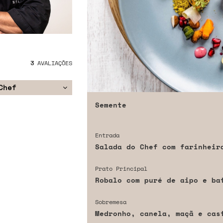
3
AVALIAÇÕES
Chef
Semente
Entrada
Salada do Chef com farinheir
Prato Principal
Robalo com puré de aipo e ba
Sobremesa
Medronho, canela, maçã e cas