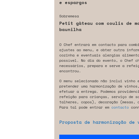
e espargos
Sobremesa
Petit gâteau com coulis de m
baunilha
O Chef entrará em contacto para comb
ajustes ao menu, e obter outra infor
cozinha e eventuais alergias aliment
possível. No dia do evento, o Chef c
necessários, prepara e serve a refeiç
encontrou.
O menu selecionado não inclui vinho 
pretender uma harmonização de vinhos
efetuar a entrega. Podemos providenc
refeição para crianças, serviço de s
talheres, copos), decoração (mesas, 
Para tal pode entrar em
contacto
conn
Proposta de harmonização de 