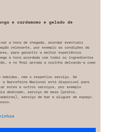
anga e cardamomo e gelado de
inar a hora de chegada, acordar eventuais
mação relevante, por exemplo as condições da
ares, para garantir a melhor experiência
hega à hora acordada com todos os ingredientes
ão, e no final arruma a cozinha deixando-a como
e bebidas, nem o respetivo serviço. Se
, a Garrafeira Nacional está disponível para
iar estes e outros serviços, por exemplo
ala dedicado, serviço de mesa (pratos,
cadeiras), serviço de bar e aluguer de espaço.
osco.
vinhos