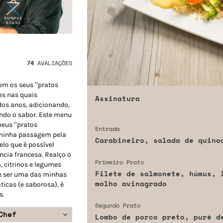
74
AVALIAÇÕES
em os seus “pratos
es nas quais
Assinatura
os anos, adicionando,
ando o sabor. Este menu
meus “pratos
Entrada
a minha passagem pela
Carabineiro, salada de quino
elo que é possível
ência francesa. Realço o
Primeiro Prato
, citrinos e legumes
Filete de salmonete, húmus, 
e ser uma das minhas
molho avinagrado
icas (e saborosa), é
s.
Segundo Prato
Chef
Lombo de porco preto, puré d