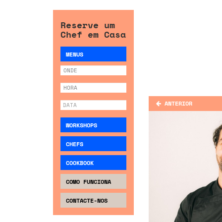
Reserve um
Chef em Casa
MENUS
ANTERIOR
WORKSHOPS
CHEFS
COOKBOOK
COMO FUNCIONA
CONTACTE-NOS