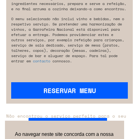
ingredientes necessários, prepara e serve a refeição,
e no final arruma a cozinha deixando-a como encontrou.
O menu selecionado não inclui vinho e bebidas, nem o
respetivo serviço. Se pretender uma harmonização de
vinhos, a Garrafeira Nacional está disponível para
efetuar a entrega. Podemos providenciar estes e
outros serviços, por exemplo refeição para crianças,
serviço de sala dedicado, serviço de mesa (pratos,
talheres, copos), decoração (mesas, cadeiras),
serviço de bar e aluguer de espaço. Para tal pode
entrar em
contacto
connosco.
RESERVAR MENU
Não encontrou o serviço perfeito para o seu
evento?
Entre em contacto connosco.
Ao navegar neste site concorda com a nossa