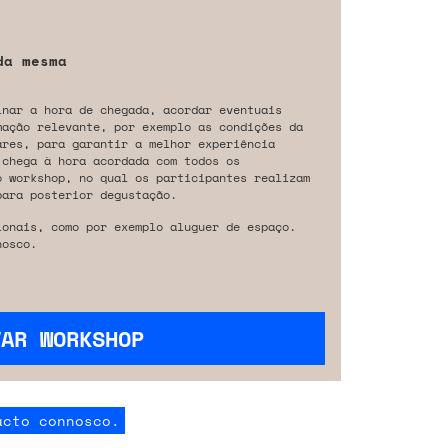
da mesma
inar a hora de chegada, acordar eventuais
mação relevante, por exemplo as condições da
ares, para garantir a melhor experiência
 chega à hora acordada com todos os
o workshop, no qual os participantes realizam
para posterior degustação.
ionais, como por exemplo aluguer de espaço.
osco.
VAR WORKSHOP
acto connosco.