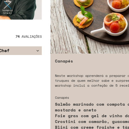
74
AVALIAÇÕES
Chef
Canapés
Neste workshop aprenderá a preparar 
truques de quem melhor sabe e surpre
workshop inclui a confeção de 5 rece
Canapés
Salmão marinado com compota d
mostarda e aneto
Foie gras com gel de vinho do
Crostini com camarão, guacam
Blini com creme fraishe e tá