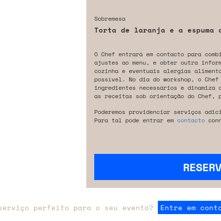
Sobremesa
Torta de laranja e a espuma 
O Chef entrará em contacto para comb
ajustes ao menu, e obter outra infor
cozinha e eventuais alergias aliment
possível. No dia do workshop, o Chef
ingredientes necessários e dinamiza 
as receitas sob orientação do Chef, 
Poderemos providenciar serviços adic
Para tal pode entrar em
contacto
conn
RESER
serviço perfeito para o seu evento?
Entre em cont