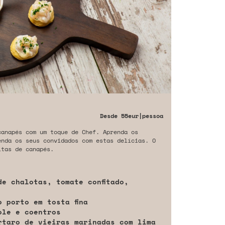
Desde
55eur
|pessoa
canapés com um toque de Chef. Aprenda os
enda os seus convidados com estas delícias. O
itas de canapés.
e chalotas, tomate confitado,
 porto em tosta fina
ole e coentros
rtaro de vieiras marinadas com lima