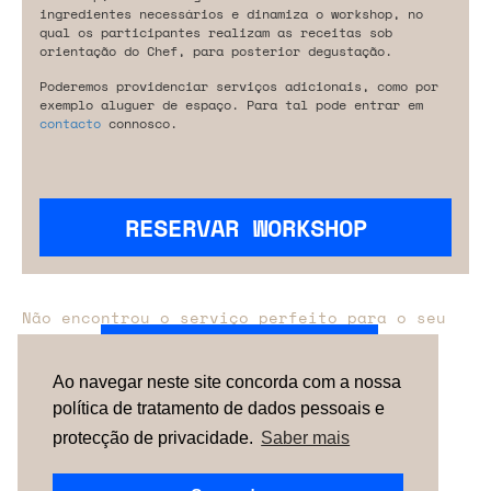
ingredientes necessários e dinamiza o workshop, no
qual os participantes realizam as receitas sob
orientação do Chef, para posterior degustação.
Poderemos providenciar serviços adicionais, como por
exemplo aluguer de espaço. Para tal pode entrar em
contacto
connosco.
RESERVAR WORKSHOP
Não encontrou o serviço perfeito para o seu
evento?
Entre em contacto connosco.
Ao navegar neste site concorda com a nossa
política de tratamento de dados pessoais e
TERMOS & CONDIÇÕES
SOBRE NÓS
COMO
FUNCIONA
CONTACTOS
NEWSLETTER
protecção de privacidade.
Saber mais
ESPAÑA |
PORTUGAL
| UNITED KINGDOM