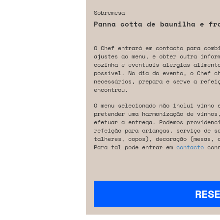
Sobremesa
Panna cotta de baunilha e fr
O Chef entrará em contacto para comb
ajustes ao menu, e obter outra infor
cozinha e eventuais alergias aliment
possível. No dia do evento, o Chef c
necessários, prepara e serve a refeiç
encontrou.
O menu selecionado não inclui vinho 
pretender uma harmonização de vinhos
efetuar a entrega. Podemos providenc
refeição para crianças, serviço de s
talheres, copos), decoração (mesas, 
Para tal pode entrar em
contacto
conn
RES