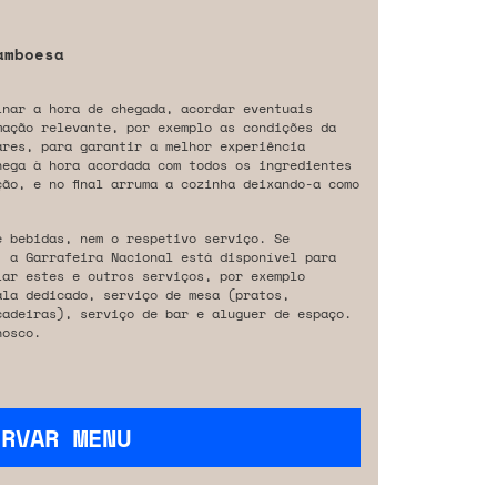
amboesa
inar a hora de chegada, acordar eventuais
mação relevante, por exemplo as condições da
ares, para garantir a melhor experiência
hega à hora acordada com todos os ingredientes
ão, e no final arruma a cozinha deixando-a como
e bebidas, nem o respetivo serviço. Se
, a Garrafeira Nacional está disponível para
iar estes e outros serviços, por exemplo
ala dedicado, serviço de mesa (pratos,
cadeiras), serviço de bar e aluguer de espaço.
osco.
ERVAR MENU