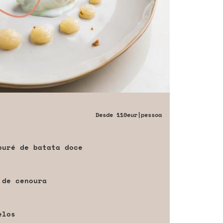
Desde
110eur
|pessoa
puré de batata doce
 de cenoura
elos